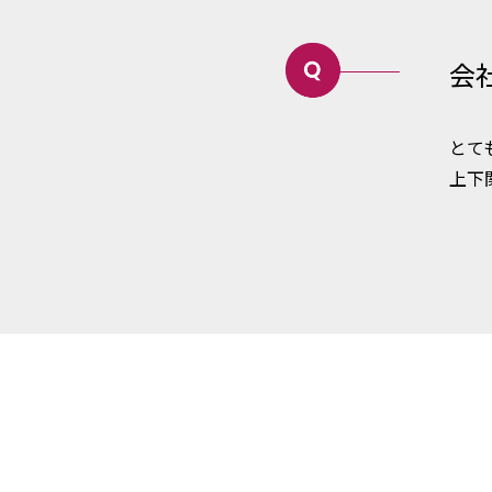
会
とて
上下