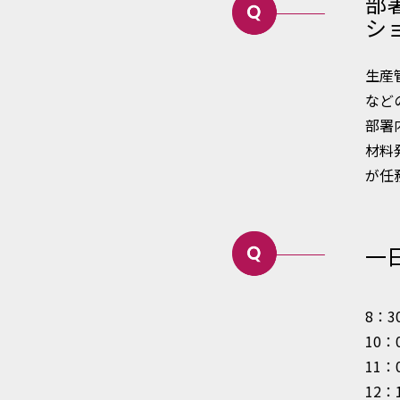
部
シ
生産
など
部署
材料
が任
一
8：
10：
11
12：