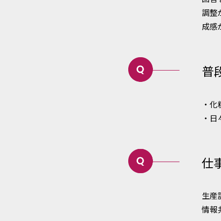
調整
成感
普
・化
・日
仕
生産
情報